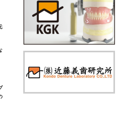
元
な
プ
の