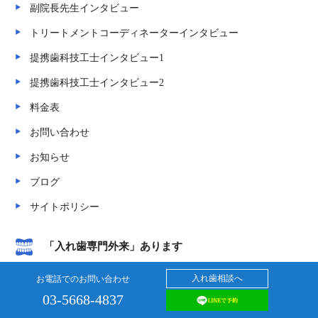
副院長先生インタビュー
トリートメントコーディネーターインタビュー
提携歯科技工士インタビュー1
提携歯科技工士インタビュー2
料金表
お問い合わせ
お知らせ
ブログ
サイトポリシー
「入れ歯専門外来」あります
他院の入れ歯の調整・修理、承ります！
入れ歯相談へ
お電話でのお問い合わせ
保険の入れ歯もしっかり作ります
03-5668-4837