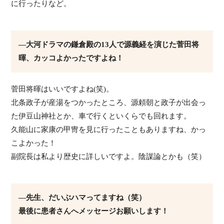
に行ったりなど。
―大河ドラマの鎌倉殿の13人で源義経を演じた菅田将
暉、カッコよかったですよね！
菅田将暉はいいですよね(笑)。
北条政子が産湯をつかったところ、源頼朝と政子が出会っ
た伊豆山神社とか、車で行くといくらでも回れます。
久能山に家康の甲冑を見に行ったこともありますね、かっ
こよかった！
副院長は私より歴史に詳しいですよ。陰謀論とかも（笑）
―先生、だいぶハマってますね（笑）
最後に患者さんへメッセージお願いします！